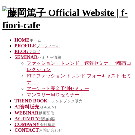
HOME
ホーム
PROFILE
プロフィール
BLOG
ブログ
SEMINAR
セミナー情報
ファッション・トレンド・速報セミナー 4都市コ
レクション
FTF ファッション トレンド フォーキャスト セミ
ナー
マーケット完全予測セミナー
マンスリーＭＤセミナー
TREND BOOK
トレンドブック販売
AI資料販売
AI AGENT
WEBINAR
動画配信
ACTIVITY
活動内容
COMPANY
会社概要
CONTACT
お問い合わせ