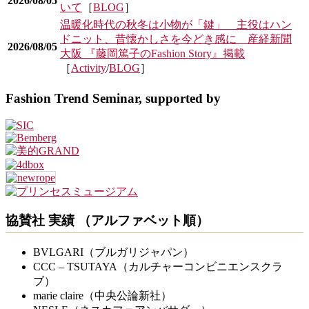
2026/08/05
いて
［
BLOG
］
温暖化時代の秋冬は小物が「鍵」 主役はハン
ドニット、昔懐かしさを今どき感に 産経新聞
2026/08/05
大阪 『藤岡篤子のFashion Story』掲載
［
Activity
/
BLOG
］
Fashion Trend Seminar, supported by
協賛社 実績
（アルファベット順）
BVLGARI（ブルガリジャパン）
CCC – TSUTAYA（カルチャーコンビニエンスクラ
ブ）
marie claire（中央公論新社）