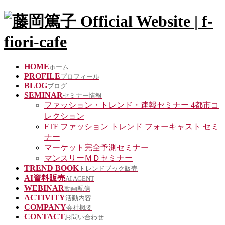
HOME
ホーム
PROFILE
プロフィール
BLOG
ブログ
SEMINAR
セミナー情報
ファッション・トレンド・速報セミナー 4都市コ
レクション
FTF ファッション トレンド フォーキャスト セミ
ナー
マーケット完全予測セミナー
マンスリーＭＤセミナー
TREND BOOK
トレンドブック販売
AI資料販売
AI AGENT
WEBINAR
動画配信
ACTIVITY
活動内容
COMPANY
会社概要
CONTACT
お問い合わせ