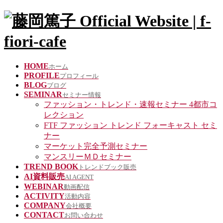
HOME
ホーム
PROFILE
プロフィール
BLOG
ブログ
SEMINAR
セミナー情報
ファッション・トレンド・速報セミナー 4都市コ
レクション
FTF ファッション トレンド フォーキャスト セミ
ナー
マーケット完全予測セミナー
マンスリーＭＤセミナー
TREND BOOK
トレンドブック販売
AI資料販売
AI AGENT
WEBINAR
動画配信
ACTIVITY
活動内容
COMPANY
会社概要
CONTACT
お問い合わせ