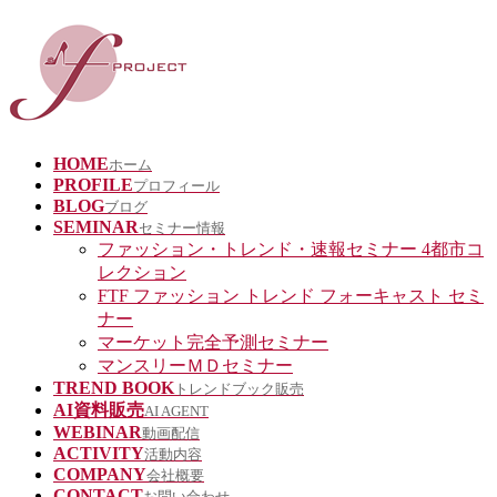
HOME
ホーム
PROFILE
プロフィール
BLOG
ブログ
SEMINAR
セミナー情報
ファッション・トレンド・速報セミナー 4都市コ
レクション
FTF ファッション トレンド フォーキャスト セミ
ナー
マーケット完全予測セミナー
マンスリーＭＤセミナー
TREND BOOK
トレンドブック販売
AI資料販売
AI AGENT
WEBINAR
動画配信
ACTIVITY
活動内容
COMPANY
会社概要
CONTACT
お問い合わせ