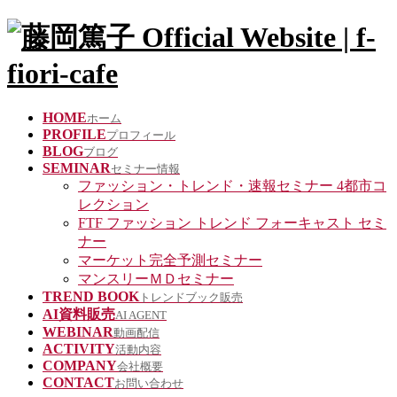
HOME
ホーム
PROFILE
プロフィール
BLOG
ブログ
SEMINAR
セミナー情報
ファッション・トレンド・速報セミナー 4都市コ
レクション
FTF ファッション トレンド フォーキャスト セミ
ナー
マーケット完全予測セミナー
マンスリーＭＤセミナー
TREND BOOK
トレンドブック販売
AI資料販売
AI AGENT
WEBINAR
動画配信
ACTIVITY
活動内容
COMPANY
会社概要
CONTACT
お問い合わせ