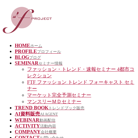
HOME
ホーム
PROFILE
プロフィール
BLOG
ブログ
SEMINAR
セミナー情報
ファッション・トレンド・速報セミナー 4都市コ
レクション
FTF ファッション トレンド フォーキャスト セミ
ナー
マーケット完全予測セミナー
マンスリーＭＤセミナー
TREND BOOK
トレンドブック販売
AI資料販売
AI AGENT
WEBINAR
動画配信
ACTIVITY
活動内容
COMPANY
会社概要
CONTACT
お問い合わせ