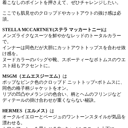
着こなしのポイントを押さえて、ぜひチャレンジしたい。
ここでも肌見せのクロップドやカットアウトの抜け感は必
須。
STELLA MCCARTNEY(ステラ マッカートニー)
は
メンズライクなスーツを鮮やかなレッドのトータルカラー
で。
インナーは同色だが大胆にカットアウトトップスを合わせ抜
け感を。
ヌードカラーのバッグや靴、スポーティーなボトムスのウエ
スト紐もアクセントに。
MSGM（エムエスジーエム）
は
ポップなピンク色のクロップド ニットトップ×ボトムスに、
同色の格子柄ジャケットをオン。
リブの凹凸やメランジの色合い、柄とヘムのフリンジなど
ディテールの掛け合わせが重くならない秘訣。
HERMES（エルメス）
は
オークルイエローとベージュのワントーンスタイルが気品を
漂わせる。