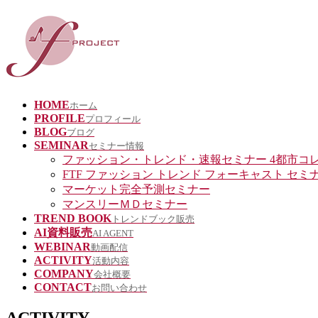
HOME
ホーム
PROFILE
プロフィール
BLOG
ブログ
SEMINAR
セミナー情報
ファッション・トレンド・速報セミナー 4都市コ
FTF ファッション トレンド フォーキャスト セミ
マーケット完全予測セミナー
マンスリーＭＤセミナー
TREND BOOK
トレンドブック販売
AI資料販売
AI AGENT
WEBINAR
動画配信
ACTIVITY
活動内容
COMPANY
会社概要
CONTACT
お問い合わせ
ACTIVITY