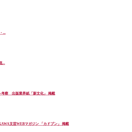
..
...
考察 出版業界紙「新文化」 掲載
AWA文芸WEBマガジン 「カドブン」 掲載