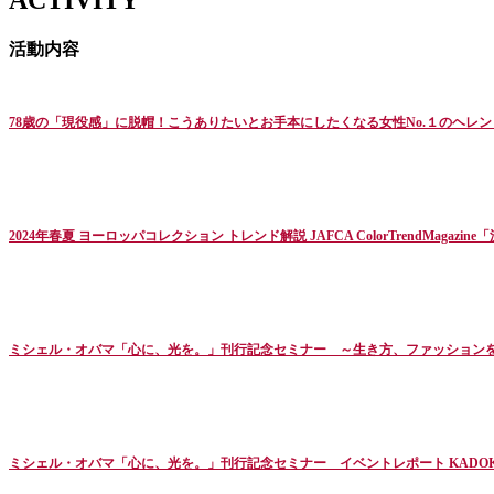
活動内容
78歳の「現役感」に脱帽！こうありたいとお手本にしたくなる女性No.１のヘレン・.
2024年春夏 ヨーロッパコレクション トレンド解説 JAFCA ColorTrendMagazine「流
ミシェル・オバマ「心に、光を。」刊行記念セミナー ～生き方、ファッションを
ミシェル・オバマ「心に、光を。」刊行記念セミナー イベントレポート KADOK