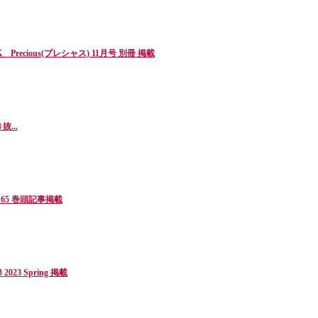
ious(プレシャス) 11月号 別冊 掲載
...
E 65 巻頭記事掲載
23 Spring 掲載