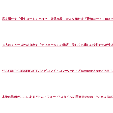
私を満たす「最旬コート」とは？ 厳選28枚！大人を満たす「最旬コート」BOOK Prec
３人のミューズが紡ぎ出す「ディオール」の物語｜美しくも逞しい女性たちが生き抜
“BEYOND CONSERVATIVE” ビヨンド・コンサバティブ commons&sense ISSU
本物の洗練がここにある “トム・フォード“スタイルの再来 Richesse リシェス No43 20