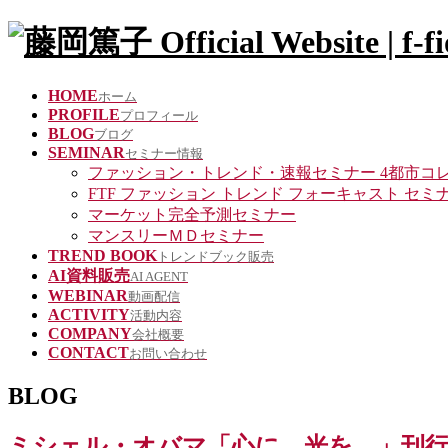
HOME
ホーム
PROFILE
プロフィール
BLOG
ブログ
SEMINAR
セミナー情報
ファッション・トレンド・速報セミナー 4都市コ
FTF ファッション トレンド フォーキャスト セミ
マーケット完全予測セミナー
マンスリーＭＤセミナー
TREND BOOK
トレンドブック販売
AI資料販売
AI AGENT
WEBINAR
動画配信
ACTIVITY
活動内容
COMPANY
会社概要
CONTACT
お問い合わせ
BLOG
ミシェル・オバマ「心に、光を。」刊行