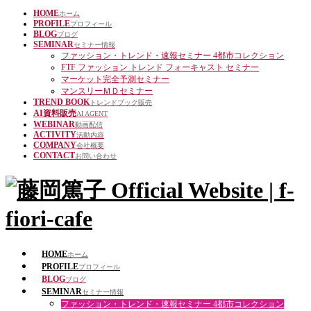
HOME
ホーム
PROFILE
プロフィール
BLOG
ブログ
SEMINAR
セミナー情報
ファッション・トレンド・速報セミナー 4都市コレクション
FTF ファッション トレンド フォーキャスト セミナー
マーケット完全予測セミナー
マンスリーＭＤセミナー
TREND BOOK
トレンドブック販売
AI資料販売
AI AGENT
WEBINAR
動画配信
ACTIVITY
活動内容
COMPANY
会社概要
CONTACT
お問い合わせ
HOME
ホーム
PROFILE
プロフィール
BLOG
ブログ
SEMINAR
セミナー情報
ファッション・トレンド・速報セミナー 4都市コレクション