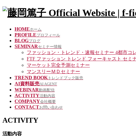
HOME
ホーム
PROFILE
プロフィール
BLOG
ブログ
SEMINAR
セミナー情報
ファッション・トレンド・速報セミナー 4都市コ
FTF ファッション トレンド フォーキャスト セミ
マーケット完全予測セミナー
マンスリーＭＤセミナー
TREND BOOK
トレンドブック販売
AI資料販売
AI AGENT
WEBINAR
動画配信
ACTIVITY
活動内容
COMPANY
会社概要
CONTACT
お問い合わせ
ACTIVITY
活動内容