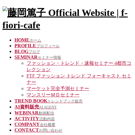
HOME
ホーム
PROFILE
プロフィール
BLOG
ブログ
SEMINAR
セミナー情報
ファッション・トレンド・速報セミナー 4都市コ
レクション
FTF ファッション トレンド フォーキャスト セミ
ナー
マーケット完全予測セミナー
マンスリーＭＤセミナー
TREND BOOK
トレンドブック販売
AI資料販売
AI AGENT
WEBINAR
動画配信
ACTIVITY
活動内容
COMPANY
会社概要
CONTACT
お問い合わせ