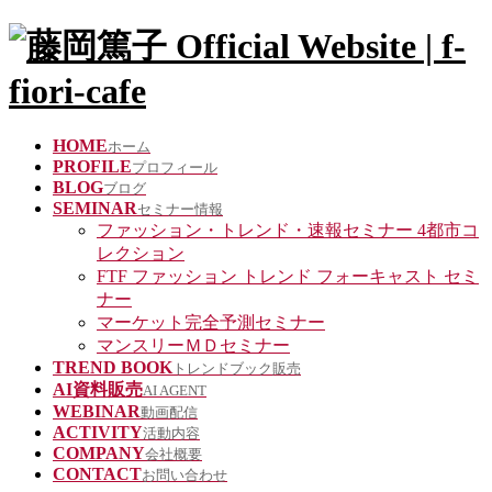
HOME
ホーム
PROFILE
プロフィール
BLOG
ブログ
SEMINAR
セミナー情報
ファッション・トレンド・速報セミナー 4都市コ
レクション
FTF ファッション トレンド フォーキャスト セミ
ナー
マーケット完全予測セミナー
マンスリーＭＤセミナー
TREND BOOK
トレンドブック販売
AI資料販売
AI AGENT
WEBINAR
動画配信
ACTIVITY
活動内容
COMPANY
会社概要
CONTACT
お問い合わせ