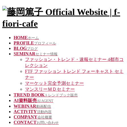
HOME
ホーム
PROFILE
プロフィール
BLOG
ブログ
SEMINAR
セミナー情報
ファッション・トレンド・速報セミナー 4都市コ
レクション
FTF ファッション トレンド フォーキャスト セミ
ナー
マーケット完全予測セミナー
マンスリーＭＤセミナー
TREND BOOK
トレンドブック販売
AI資料販売
AI AGENT
WEBINAR
動画配信
ACTIVITY
活動内容
COMPANY
会社概要
CONTACT
お問い合わせ