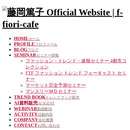
HOME
ホーム
PROFILE
プロフィール
BLOG
ブログ
SEMINAR
セミナー情報
ファッション・トレンド・速報セミナー 4都市コ
レクション
FTF ファッション トレンド フォーキャスト セミ
ナー
マーケット完全予測セミナー
マンスリーＭＤセミナー
TREND BOOK
トレンドブック販売
AI資料販売
AI AGENT
WEBINAR
動画配信
ACTIVITY
活動内容
COMPANY
会社概要
CONTACT
お問い合わせ