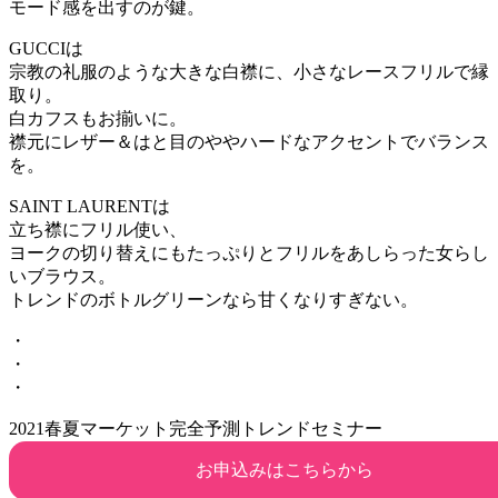
モード感を出すのが鍵。
GUCCIは
宗教の礼服のような大きな白襟に、小さなレースフリルで縁
取り。
白カフスもお揃いに。
襟元にレザー＆はと目のややハードなアクセントでバランス
を。
SAINT LAURENTは
立ち襟にフリル使い、
ヨークの切り替えにもたっぷりとフリルをあしらった女らし
いブラウス。
トレンドのボトルグリーンなら甘くなりすぎない。
・
・
・
2021春夏マーケット完全予測トレンドセミナー
お申込みはこちらから