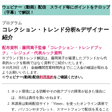
ウェビナー（動画）配信
スライド毎にポイントをテロップ
（字幕）で解説！
プログラム
コレクション・トレンド分析&デザイナー
紹介
配布資料：藤岡篤子監修「コレクション・トレンドブッ
ク」・レジュメ・代表ルック資料
※ブランド別トレンド解説は、藤岡篤子が厳選したブランドから代
表的ルックを動画ではなく資料でご紹介いたします。
※10月28日（月） 金融機関営業時間内までにご入金の確認が取れる
ようお願いいたします。
※
ウェビナー(動画)配信
利用規約
をご確認ください。
ネット環境による切断やその他アプリの障害が起きた場合に
は、当社は責任を負いかねます。
本講座は動画配信サイト「Vimeo」を使ったオンライン講座で
す。パソコンやタブレット、スマートフォンで配信を見ること