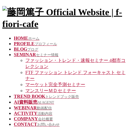
HOME
ホーム
PROFILE
プロフィール
BLOG
ブログ
SEMINAR
セミナー情報
ファッション・トレンド・速報セミナー 4都市コ
レクション
FTF ファッション トレンド フォーキャスト セミ
ナー
マーケット完全予測セミナー
マンスリーＭＤセミナー
TREND BOOK
トレンドブック販売
AI資料販売
AI AGENT
WEBINAR
動画配信
ACTIVITY
活動内容
COMPANY
会社概要
CONTACT
お問い合わせ