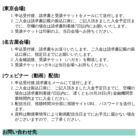
[東京会場]
申込受付後、請求書と受講チケットをメールにて送付します。
ご入金は請求書記載の振込口座に、ご記入頂きました入金予定日ま
でに、空欄の場合は請求書到着後7日以内にお願いいたします。
受講チケットは印刷の上、当日会場へお持ちください。
[名古屋会場]
申込受付後、請求書をお送りいたします。ご入金は請求書記載の振
込口座に、指定日までにお願いいたします。
入金確認後、受講チケット（ハガキ）を郵送します。
受講チケット(ハガキ) は当日会場へお持ちください。
[ウェビナー（動画）配信]
申込受付後 請求書をメールにて送付します。
ご入金は振込口座に、ご記入頂きました入金予定日までに、空欄の
場合は請求書到着後7日以内に、遅くとも10月28日(月) 金融機関営
業時間内までに入金ください。
配信当日、視聴時間30分前に視聴サイトURL、パスワードを送付し
ます。
資料は郵便事情等により動画配信当日までにお手元に届かない場合
がございますので、ご了承ください。
お問い合わせ先