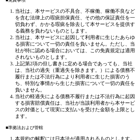
当社は、本サービスの不具合、不稼働、稼働不良など
を含む法律上の瑕疵担保責任、その他の保証責任を一
切負わず、かかる瑕疵を除去して本サービスを提供す
る義務を負わないものとします。
当社は、本サービスに起因して利用者に生じたあらゆ
る損害について一切の責任を負いません。ただし、当
社が特に認める場合においては、この免責規定は適用
されないものとします。
上記第2項の但し書きに定める場合であっても、当社
は、当社の過失（重過失を除きます。）による債務不
履行または不法行為により利用者に生じた損害のう
ち、特別な事情から生じた損害について一切の責任を
負いません。
当社の軽過失による債務不履行または不法行為に起因
する損害賠償責任は、当社が当該利用者から本サービ
スの対価として現実に支払いを受けた金額を上限とし
ます。
■準拠法および管轄
本規約の解釈には日本法が適用されるものとします。