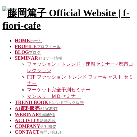
HOME
ホーム
PROFILE
プロフィール
BLOG
ブログ
SEMINAR
セミナー情報
ファッション・トレンド・速報セミナー 4都市コ
レクション
FTF ファッション トレンド フォーキャスト セミ
ナー
マーケット完全予測セミナー
マンスリーＭＤセミナー
TREND BOOK
トレンドブック販売
AI資料販売
AI AGENT
WEBINAR
動画配信
ACTIVITY
活動内容
COMPANY
会社概要
CONTACT
お問い合わせ