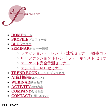
HOME
ホーム
PROFILE
プロフィール
BLOG
ブログ
SEMINAR
セミナー情報
ファッション・トレンド・速報セミナー 4都市コ
FTF ファッション トレンド フォーキャスト セミ
マーケット完全予測セミナー
マンスリーＭＤセミナー
TREND BOOK
トレンドブック販売
AI資料販売
AI AGENT
WEBINAR
動画配信
ACTIVITY
活動内容
COMPANY
会社概要
CONTACT
お問い合わせ
BLOG