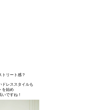
ストリート感？
いドレススタイルも
トを始め
高いですね！