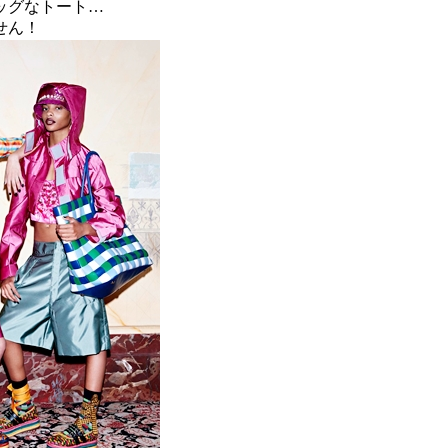
ッグなトート…
せん！