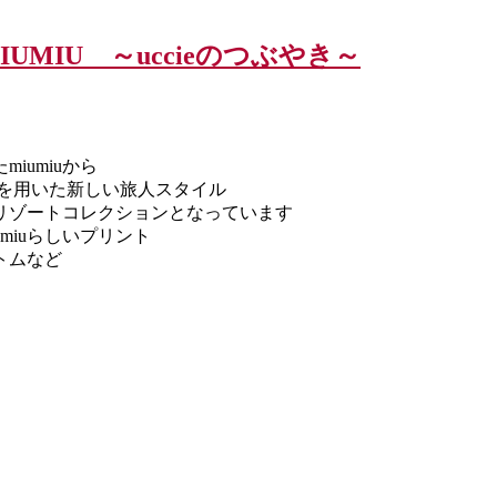
MIU ～uccieのつぶやき～
umiuから
クを用いた新しい旅人スタイル
るリゾートコレクションとなっています
miuらしいプリント
トムなど