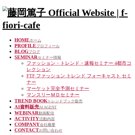
HOME
ホーム
PROFILE
プロフィール
BLOG
ブログ
SEMINAR
セミナー情報
ファッション・トレンド・速報セミナー 4都市コ
レクション
FTF ファッション トレンド フォーキャスト セミ
ナー
マーケット完全予測セミナー
マンスリーＭＤセミナー
TREND BOOK
トレンドブック販売
AI資料販売
AI AGENT
WEBINAR
動画配信
ACTIVITY
活動内容
COMPANY
会社概要
CONTACT
お問い合わせ